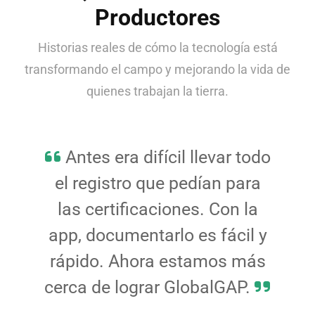
Productores
Historias reales de cómo la tecnología está
transformando el campo y mejorando la vida de
quienes trabajan la tierra.
Antes era difícil llevar todo
Ahora puedo organizar
La plataforma es muy
mejor mis labores diarias y
el registro que pedían para
intuitiva. Aunque no soy
experto en tecnología, pude
las certificaciones. Con la
sé exactamente qué
app, documentarlo es fácil y
actividades debo priorizar.
usarla desde el primer día
para mejorar mi trabajo en el
rápido. Ahora estamos más
Usar tecnología realmente
cerca de lograr GlobalGAP.
me ha ahorrado tiempo y
campo.
dinero